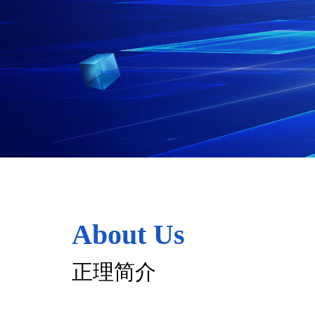
About Us
正理简介