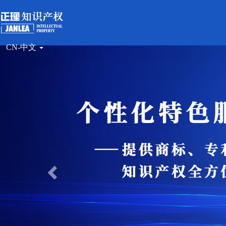
CN-中文